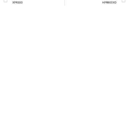
XPR300
HPR800XD