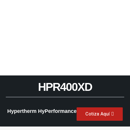
HPR400XD
Hypertherm HyPerformance
Cotiza Aquí