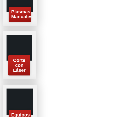
Plasmas
Manuales
Corte
con
Láser
Equipos