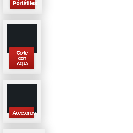
Portátiles
Corte
con
Agua
Accesorios