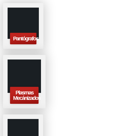
Pantógrafos
Plasmas
Mecánizados